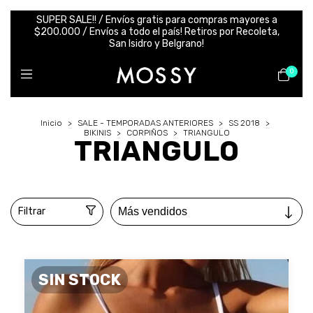
SUPER SALE!! / Envíos gratis para compras mayores a
$200.000 / Envíos a todo el país! Retiros por Recoleta,
San Isidro y Belgrano!
0
Inicio
>
SALE - TEMPORADAS ANTERIORES
>
SS 2018
>
BIKINIS
>
CORPIÑOS
>
TRIANGULO
TRIANGULO
Filtrar
SIN STOCK