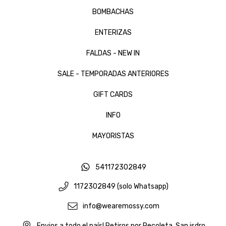
BOMBACHAS
ENTERIZAS
FALDAS - NEW IN
SALE - TEMPORADAS ANTERIORES
GIFT CARDS
INFO
MAYORISTAS
541172302849
1172302849 (solo Whatsapp)
info@wearemossy.com
Envios a todo el país! Retiros por Recoleta, San isdro