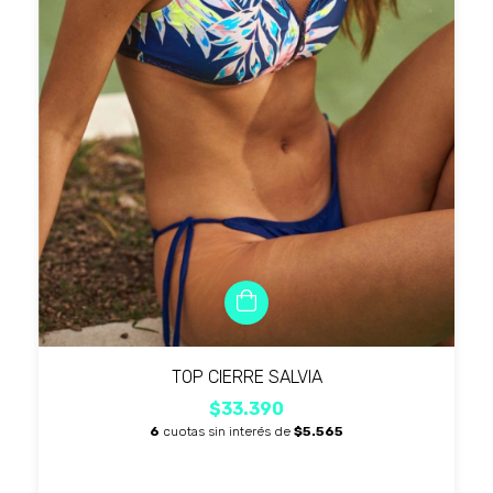
TOP CIERRE SALVIA
$33.390
6
cuotas sin interés de
$5.565