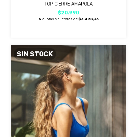
TOP CIERRE AMAPOLA
$20.990
6
cuotas sin interés de
$3.498,33
SIN STOCK