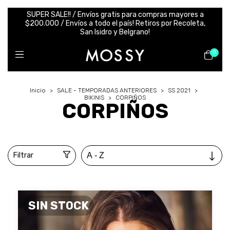
SUPER SALE!! / Envíos gratis para compras mayores a
$200.000 / Envíos a todo el país! Retiros por Recoleta,
San Isidro y Belgrano!
0
Inicio
>
SALE - TEMPORADAS ANTERIORES
>
SS 2021
>
BIKINIS
>
CORPIÑOS
CORPIÑOS
Filtrar
SIN STOCK