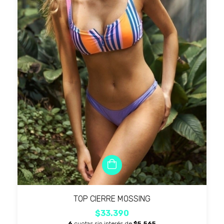
TOP CIERRE MOSSING
$33.390
6
cuotas sin interés de
$5.565