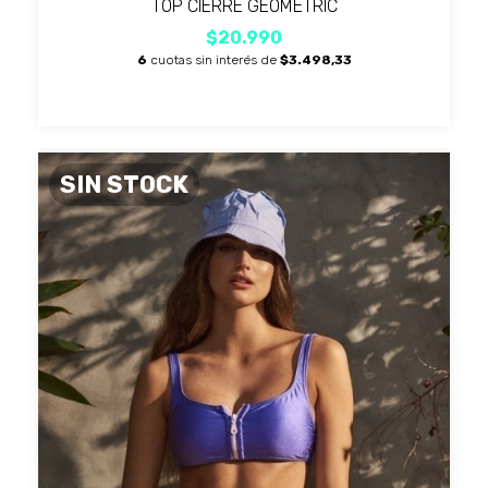
TOP CIERRE GEOMETRIC
$20.990
6
cuotas sin interés de
$3.498,33
SIN STOCK