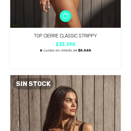
TOP CIERRE CLASSIC STRIPPY
$33.390
6
cuotas sin interés de
$5.565
SIN STOCK