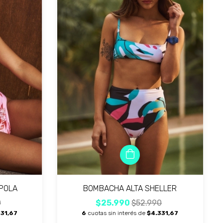
POLA
BOMBACHA ALTA SHELLER
0
$25.990
$52.990
31,67
6
cuotas sin interés de
$4.331,67