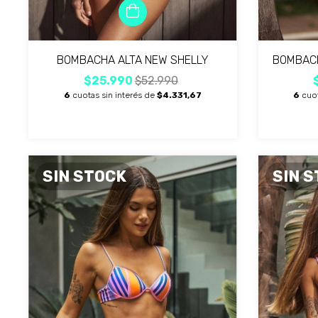
BOMBACHA ALTA NEW SHELLY
BOMBACH
$25.990
$52.990
6
cuotas sin interés de
$4.331,67
6
cuot
SIN STOCK
SIN 