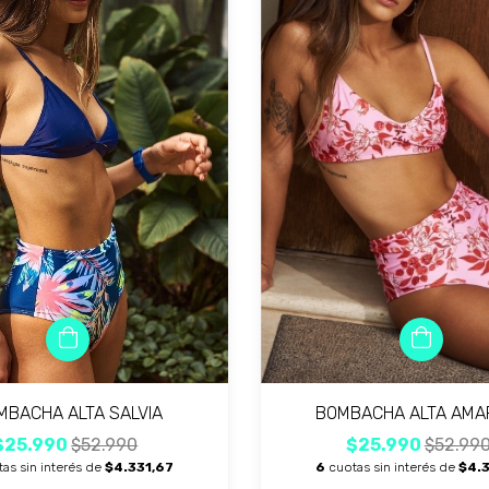
BOMBACHA ALTA AMA
MBACHA ALTA SALVIA
$25.990
$52.99
$25.990
$52.990
6
cuotas sin interés de
$4.3
as sin interés de
$4.331,67