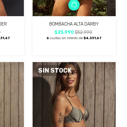
DER
BOMBACHA ALTA DARBY
0
$25.990
$52.990
31,67
6
cuotas sin interés de
$4.331,67
SIN STOCK