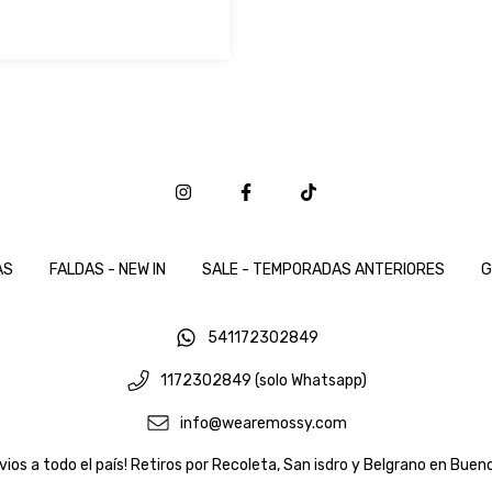
AS
FALDAS - NEW IN
SALE - TEMPORADAS ANTERIORES
G
541172302849
1172302849 (solo Whatsapp)
info@wearemossy.com
vios a todo el país! Retiros por Recoleta, San isdro y Belgrano en Bueno