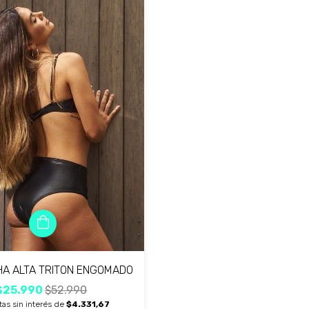
A ALTA TRITON ENGOMADO
$25.990
$52.990
as sin interés de
$4.331,67