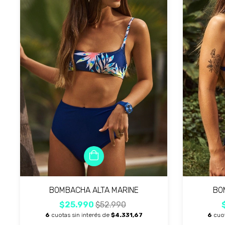
BOMBACHA ALTA MARINE
BO
$25.990
$52.990
6
cuotas sin interés de
$4.331,67
6
cuot