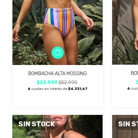
BO
BOMBACHA ALTA MOSSING
$25.990
$52.990
6
cuot
6
cuotas sin interés de
$4.331,67
SIN STOCK
SIN 