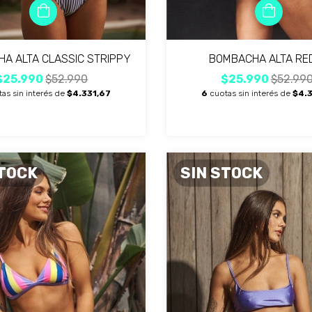
A ALTA CLASSIC STRIPPY
BOMBACHA ALTA RE
$25.990
$52.990
$25.990
$52.99
as sin interés de
$4.331,67
6
cuotas sin interés de
$4.3
STOCK
SIN STOCK