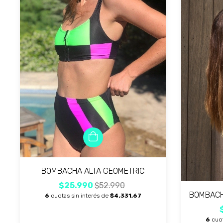
BOMBACHA ALTA GEOMETRIC
$25.990
$52.990
BOMBACH
6
cuotas sin interés de
$4.331,67
6
cuot