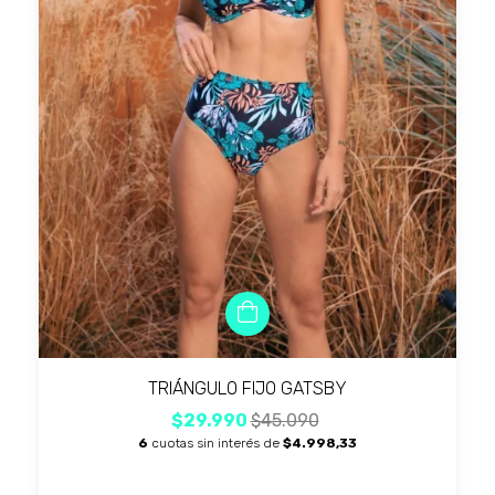
TRIÁNGULO FIJO GATSBY
$29.990
$45.090
6
cuotas sin interés de
$4.998,33