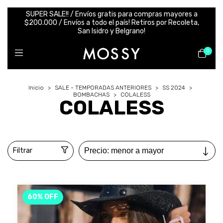
SUPER SALE!! / Envíos gratis para compras mayores a
$200.000 / Envíos a todo el país! Retiros por Recoleta,
San Isidro y Belgrano!
0
Inicio
>
SALE - TEMPORADAS ANTERIORES
>
SS 2024
>
BOMBACHAS
>
COLALESS
COLALESS
Filtrar
60
%
OFF