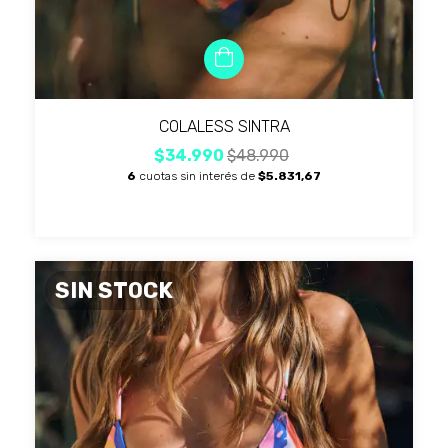
COLALESS SINTRA
$34.990
$48.990
6
cuotas sin interés de
$5.831,67
SIN STOCK