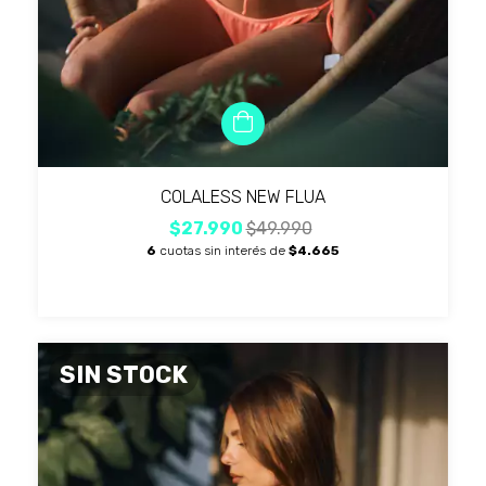
COLALESS NEW FLUA
$27.990
$49.990
6
cuotas sin interés de
$4.665
SIN STOCK