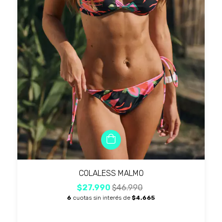
COLALESS MALMO
$27.990
$46.990
6
cuotas sin interés de
$4.665