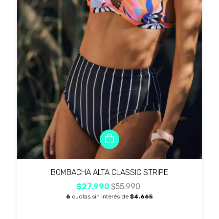
BOMBACHA ALTA CLASSIC STRIPE
$27.990
$55.990
6
cuotas sin interés de
$4.665