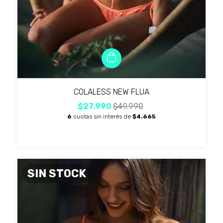
COLALESS NEW FLUA
$27.990
$49.990
6
cuotas sin interés de
$4.665
SIN STOCK