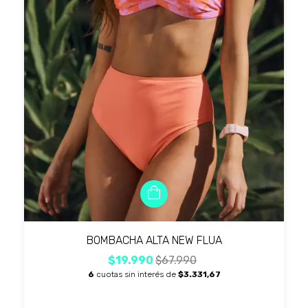
BOMBACHA ALTA NEW FLUA
$19.990
$67.990
6
cuotas sin interés de
$3.331,67