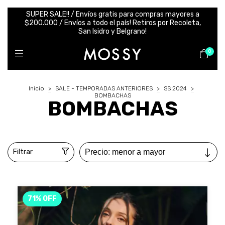
SUPER SALE!! / Envíos gratis para compras mayores a
$200.000 / Envíos a todo el país! Retiros por Recoleta,
San Isidro y Belgrano!
0
Inicio
>
SALE - TEMPORADAS ANTERIORES
>
SS 2024
>
BOMBACHAS
BOMBACHAS
Filtrar
71
%
OFF