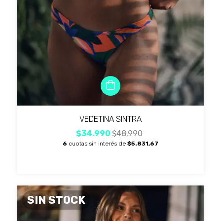
VEDETINA SINTRA
$34.990
$48.990
6
cuotas sin interés de
$5.831,67
SIN STOCK