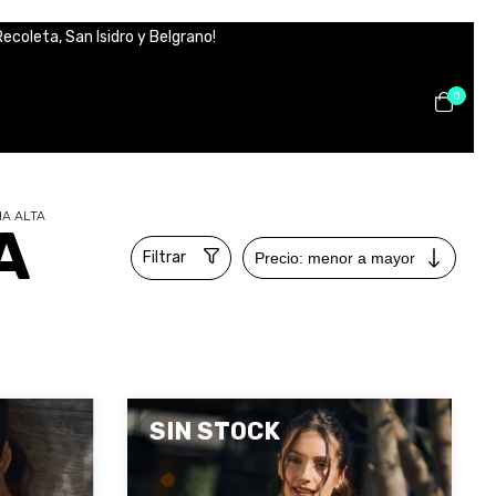
ecoleta, San Isidro y Belgrano!
0
A ALTA
A
Filtrar
SIN STOCK