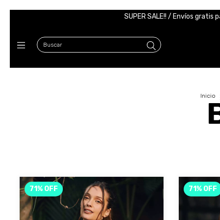
SUPER SALE!! / Envíos gratis p
Inicio
71
%
OFF
71
%
OFF