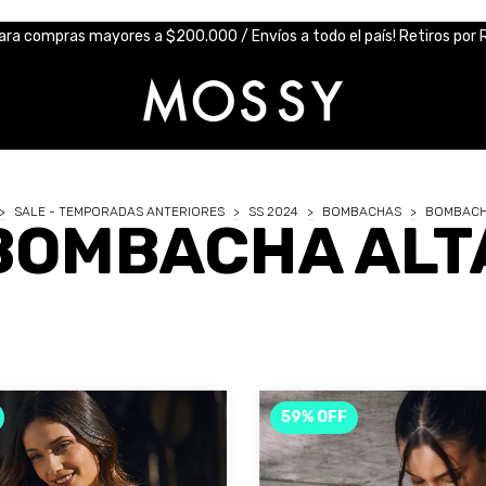
ara compras mayores a $200.000 / Envíos a todo el país! Retiros por R
>
SALE - TEMPORADAS ANTERIORES
>
SS 2024
>
BOMBACHAS
>
BOMBACH
BOMBACHA ALT
59
%
OFF