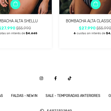
BACHA ALTA SHELLU
BOMBACHA ALTA CLASSIC
$27.990
$55.990
$27.990
$55.99
otas sin interés de
$4.665
6
cuotas sin interés de
$4
AS
FALDAS - NEW IN
SALE - TEMPORADAS ANTERIORES
G