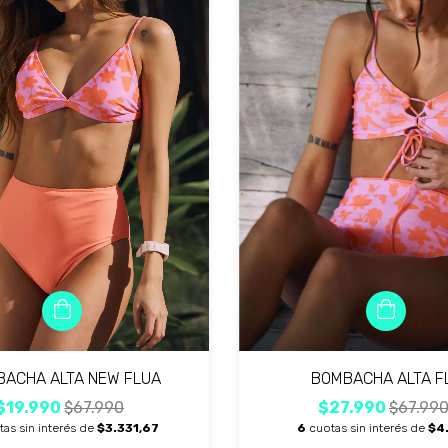
ACHA ALTA NEW FLUA
BOMBACHA ALTA F
$19.990
$67.990
$27.990
$67.99
tas sin interés de
$3.331,67
6
cuotas sin interés de
$4