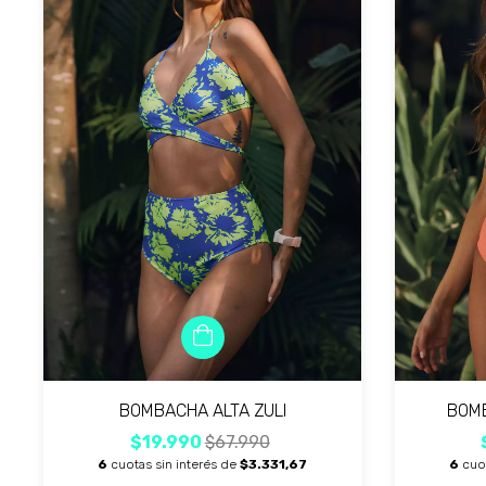
BOMBACHA ALTA ZULI
BOMB
$19.990
$67.990
6
cuotas sin interés de
$3.331,67
6
cuo