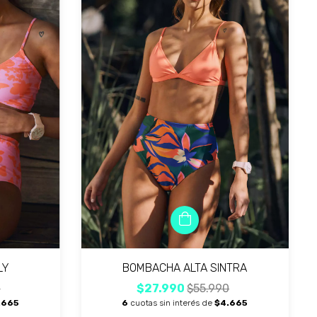
BOMBACHA ALTA SINTRA
LY
$27.990
$55.990
0
6
cuotas sin interés de
$4.665
.665